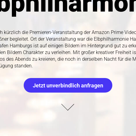
lbphilharmo
lbphilharmo
ch kürzlich die Premieren-Veranstaltung der Amazon Prime Vide
ch kürzlich die Premieren-Veranstaltung der Amazon Prime Vide
er begleitet. Ort der Veranstaltung war die Elbphilharmonie Ha
er begleitet. Ort der Veranstaltung war die Elbphilharmonie Ha
afen Hamburgs ist auf einigen Bildern im Hintergrund gut zu er
afen Hamburgs ist auf einigen Bildern im Hintergrund gut zu er
n Bildern Charakter zu verleihen. Mit großer kreativer Freiheit is
n Bildern Charakter zu verleihen. Mit großer kreativer Freiheit is
os des Abends zu kreieren, die noch in derselben Nacht für di
os des Abends zu kreieren, die noch in derselben Nacht für di
fügung standen. 
fügung standen. 
Jetzt unverbindlich anfragen
Jetzt unverbindlich anfragen