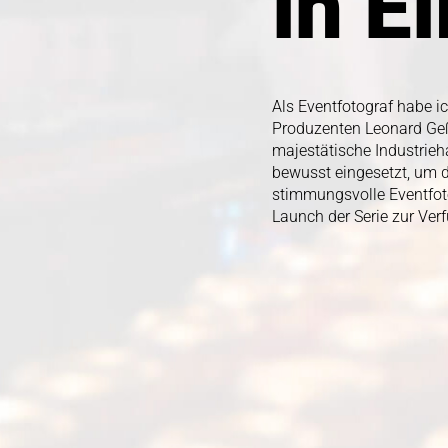
in E
in E
Als Eventfotograf habe i
Als Eventfotograf habe i
Produzenten Leonard Geßn
Produzenten Leonard Geßn
majestätische Industrieh
majestätische Industrieh
bewusst eingesetzt, um de
bewusst eingesetzt, um de
stimmungsvolle Eventfot
stimmungsvolle Eventfot
Launch der Serie zur Ver
Launch der Serie zur Ver