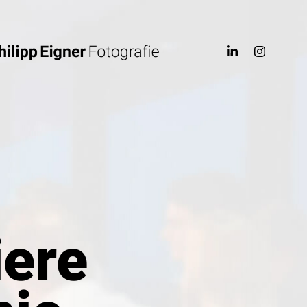
ere 
ere 